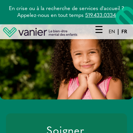
Aller
En crise ou à la recherche de services d'accueil ?
au
Appelez-nous en tout temps
519.433.0334
contenu
principal
EN
FR
Main
navigation
Prestations de service
Agence principale
Tandem
À propos
Carrières
Nouvelles
Soigner.