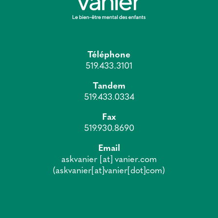
Nous contacter
Téléphone
519.433.3101
Tandem
519.433.0334
Fax
519.930.8690
Email
askvanier
[at]
vanier.com
(askvanier[at]vanier[dot]com)