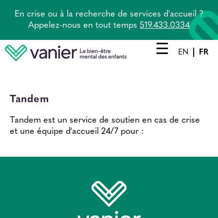
Aller
En crise ou à la recherche de services d'accueil ?
au
Appelez-nous en tout temps
519.433.0334
contenu
principal
EN
FR
Main
navigation
Prestations de service
Tandem
Agence principale
Tandem est un service de soutien en cas de crise
et une équipe d'accueil 24/7 pour :
Tandem
À propos
Carrières
Nouvelles