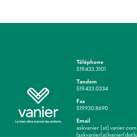
Téléphone
519.433.3101
Tandem
519.433.0334
Fax
519.930.8690
Email
askvanier
[at]
vanier.com
(askvanier[at]vanier[dot