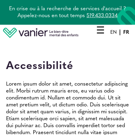
Aller
En crise ou à la recherche de services d'accueil ?
au
Appelez-nous en tout temps
519.433.0334
contenu
principal
EN
FR
Main
navigation
Prestations de service
Accessibilité
Agence principale
Lorem ipsum dolor sit amet, consectetur adipiscing
Tandem
elit. Morbi rutrum mauris eros, eu varius odio
condimentum id. Nullam et commodo dui. Ut sit
À propos
amet pretium velit, ut dictum odio. Duis scelerisque
Carrières
dolor sit amet quam varius, in dignissim mi suscipit.
Etiam scelerisque orci sapien, sit amet malesuada
Nouvelles
dui pulvinar ac. Duis convallis imperdiet tortor sed
bibendum. Praesent tincidunt nulla vitae ipsum