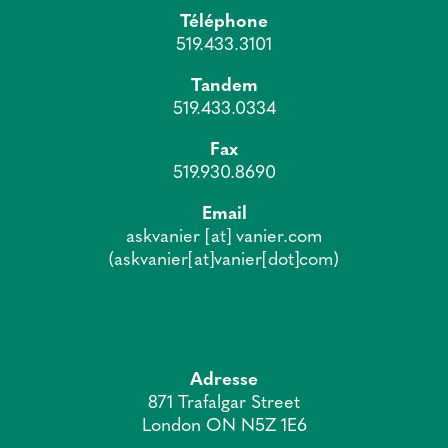
Téléphone
519.433.3101
Tandem
519.433.0334
Fax
519.930.8690
Email
askvanier
[at]
vanier.com
(askvanier[at]vanier[dot]com)
Adresse
871 Trafalgar Street
London ON N5Z 1E6