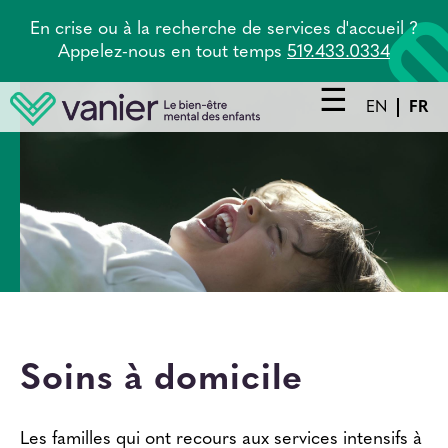
Aller
En crise ou à la recherche de services d'accueil ?
au
Appelez-nous en tout temps
519.433.0334
contenu
principal
EN
FR
Main
navigation
Prestations de service
Agence principale
Tandem
À propos
Carrières
Soins à domicile
Nouvelles
Les familles qui ont recours aux services intensifs à