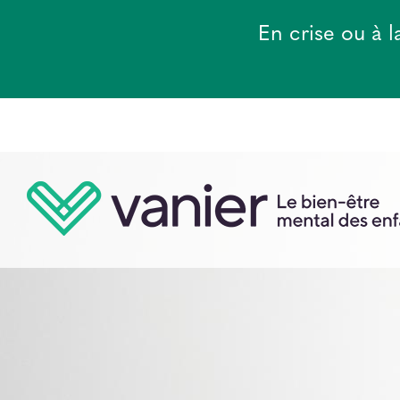
Aller
au
En crise ou à 
contenu
principal