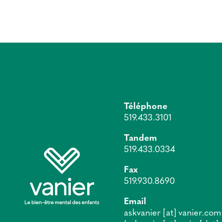
Téléphone
519.433.3101
Tandem
519.433.0334
Fax
519.930.8690
Email
askvanier
[at]
vanier.com